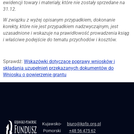
ewidencji towary i materiały, które nie zostały sprzedane na
31.12.
W związku z wyżej opisanym przypadkiem, dokonanie
korekty, które nie jest przypadkiem nadzwyczajnym, jest
uzasadnione i wskazuje na prawidłowość prowadzenia ksiąg
i właściwe podejście do tematu przychodów i kosztów.
Sprawdź:
Wskazówki dotyczące poprawy wniosków i
składania uzupełnień przekazanych dokumentów do
Wniosku o powierzenie grantu
Kujawsko-
biuro@kpfp.org.pl
Pomorski
+48 56 475 62