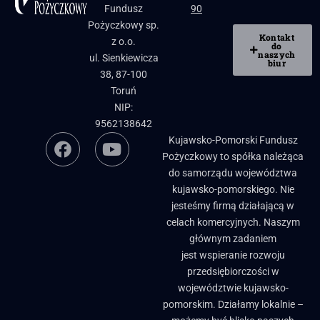
Fundusz
90
Pożyczkowy sp.
Kontakt
z o.o.
do
naszych
ul. Sienkiewicza
biur
38, 87-100
Toruń
NIP:
9562138642
Kujawsko-Pomorski Fundusz
Pożyczkowy to spółka należąca
do samorządu województwa
kujawsko-pomorskiego. Nie
jesteśmy firmą działającą w
celach komercyjnych. Naszym
głównym zadaniem
jest wspieranie rozwoju
przedsiębiorczości w
województwie kujawsko-
pomorskim. Działamy lokalnie –