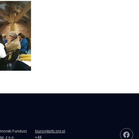
morski Fundusz
biuro@kpfp.org.pl
p. z o.o.
+48