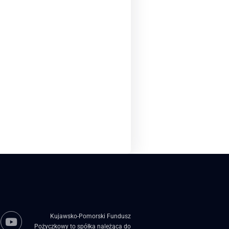
Kujawsko-Pomorski Fundusz
Pożyczkowy to spółka należąca do