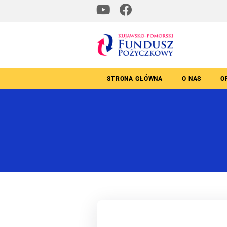
STRONA GŁÓWNA
O NAS
O