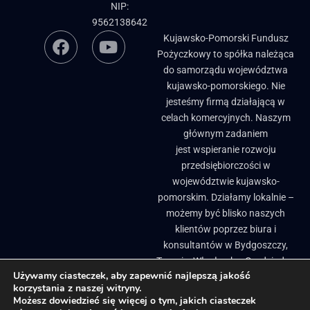
NIP:
9562138642
Kujawsko-Pomorski Fundusz
Pożyczkowy to spółka należąca
do samorządu województwa
kujawsko-pomorskiego. Nie
jesteśmy firmą działającą w
celach komercyjnych. Naszym
głównym zadaniem
jest wspieranie rozwoju
przedsiębiorczości w
województwie kujawsko-
pomorskim. Działamy lokalnie –
możemy być blisko naszych
klientów poprzez biura i
konsultantów w Bydgoszczy,
Toruniu, Włocławku, Grudziądzu
Używamy ciasteczek, aby zapewnić najlepszą jakość
i Brodnicy. ​
korzystania z naszej witryny.
Biuletyn Informacji Publicznej
Pożyczki, granty i dotacje dla firm
Możesz dowiedzieć się więcej o tym, jakich ciasteczek