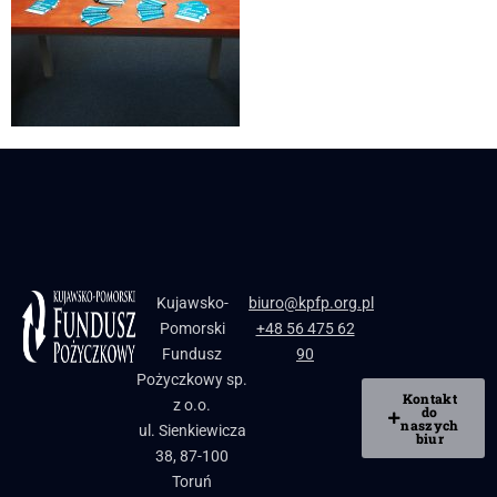
Kujawsko-
biuro@kpfp.org.pl
Pomorski
+48 56 475 62
Fundusz
90
Pożyczkowy sp.
Kontakt
z o.o.
do
naszych
ul. Sienkiewicza
biur
38, 87-100
Toruń