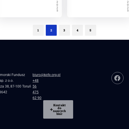
2
2
0
0
2
2
5
5
1
2
3
4
5
morski Fundusz
biuro@kpfp.org.pl
p. z o.o.
+48
cza 38, 87-100 Toruń
56
8642
475
62 90
Kontakt
do
naszych
biur