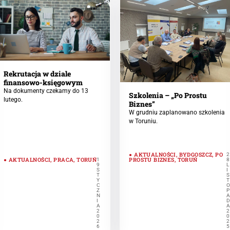
Rekrutacja w dziale
finansowo-księgowym
Na dokumenty czekamy do 13
Szkolenia – „Po Prostu
lutego.
Biznes”
W grudniu zaplanowano szkolenia
w Toruniu.
AKTUALNOŚCI
,
BYDGOSZCZ
,
PO
2
AKTUALNOŚCI
,
PRACA
,
TORUŃ
PROSTU BIZNES
,
TORUŃ
1
8
9
L
S
I
T
S
Y
T
C
Z
P
N
I
A
2
2
0
0
2
2
6
5