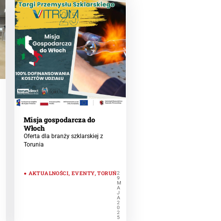
Misja gospodarcza do
Włoch
Oferta dla branży szklarskiej z
Torunia
AKTUALNOŚCI
,
EVENTY
,
TORUŃ
2
O
9
M
A
A
D
J
A
A
2
0
2
5