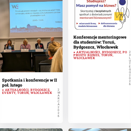
Konferencje mentoringowe
dla studentów: Toruń,
Bydgoszcz, Włocławek
AKTUALNOŚCI
,
BYDGOSZCZ
,
PO
2
PROSTU BIZNES
,
TORUŃ
,
3
WŁOCŁAWEK
L
U
T
E
2
0
Spotkania i konferencje w II
2
poł. lutego
6
AKTUALNOŚCI
,
BYDGOSZCZ
,
2
EVENTY
,
TORUŃ
,
WŁOCŁAWEK
M
A
R
C
A
2
0
2
6