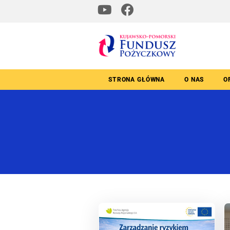
STRONA GŁÓWNA
O NAS
O