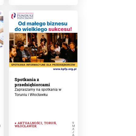
Spotkania z
przedsiębiorcami
Zapraszamy na spotkania w
Toruniu i Włocławku
AKTUALNOŚCI
,
TORUŃ
,
9
WŁOCŁAWEK
M
M
A
A
J
A
A