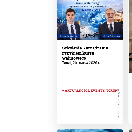
Szkolenie: Zarządzanie
ryzykiem kursu
walutowego
Toruń, 26 marca 2026 r.
AKTUALNOŚCI
,
EVENTY
,
TORUŃ
9
M
A
R
C
A
2
0
2
6