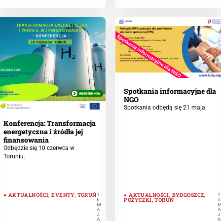
Spotkania informacyjne dla
NGO
Spotkania odbędą się 21 maja.
Konferencja: Transformacja
energetyczna i źródła jej
finansowania
Odbędzie się 10 czerwca w
Toruniu.
AKTUALNOŚCI
,
EVENTY
,
TORUŃ
AKTUALNOŚCI
,
BYDGOSZCZ
,
1
1
POŻYCZKI
,
TORUŃ
6
5
M
A
J
J
A