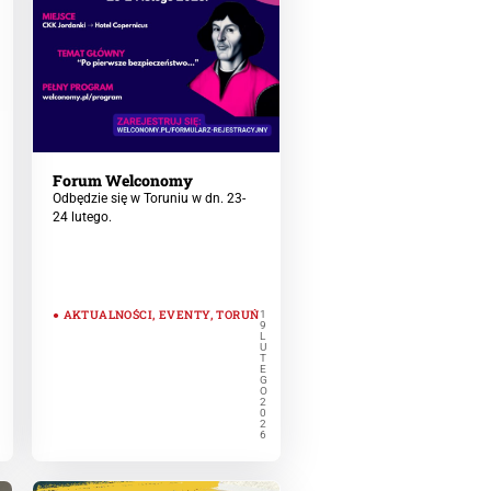
Forum Welconomy
Odbędzie się w Toruniu w dn. 23-
24 lutego.
G
O
AKTUALNOŚCI
,
EVENTY
,
TORUŃ
1
9
L
U
T
E
G
O
2
0
2
6