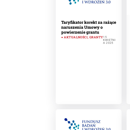
Taryfikator korekt za rażące
naruszenia Umowy o
powierzenie grantu
AKTUALNOŚCI
,
GRANTY
15
KWIETNI
A 2025