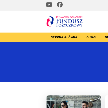
STRONA GŁÓWNA
O NAS
O