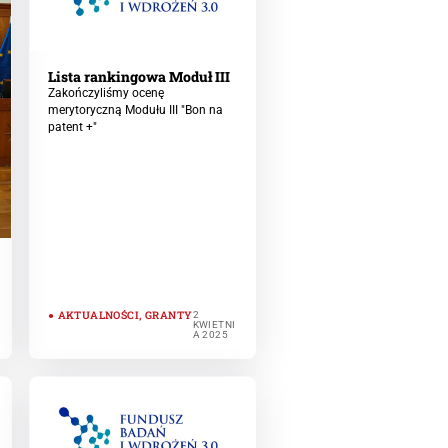
Lista rankingowa Moduł III
Zakończyliśmy ocenę
merytoryczną Modułu III "Bon na
patent +"
AKTUALNOŚCI
,
GRANTY
2
KWIETNI
A 2025