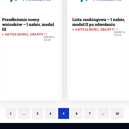
Przedłużenie oceny
Lista rankingowa – I nabór,
wniosków – I nabór, moduł
moduł II po odwołaniu
III
AKTUALNOŚCI
,
GRANTY
17
MARCA
AKTUALNOŚCI
,
GRANTY
17
2025
MARCA
2025
1
…
3
4
5
6
7
…
10