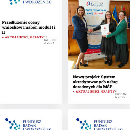
Przedłużenie oceny
wniosków I nabór, moduł I i
II
AKTUALNOŚCI
,
GRANTY
11
KWIETNI
A 2025
Nowy projekt: System
akredytowanych usług
doradczych dla MŚP
AKTUALNOŚCI
,
GRANTY
4
KWIETNI
A 2025