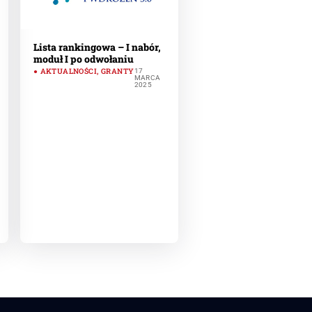
Lista rankingowa – I nabór,
moduł I po odwołaniu
AKTUALNOŚCI
,
GRANTY
17
MARCA
2025