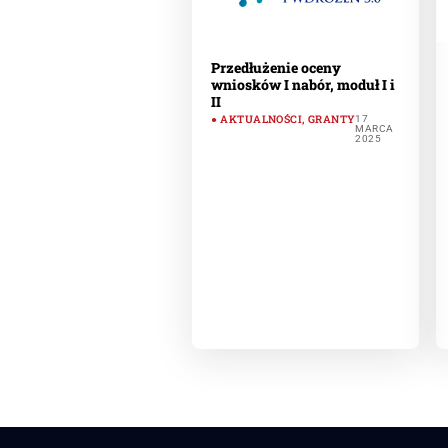
Przedłużenie oceny
wniosków I nabór, moduł I i
II
AKTUALNOŚCI
,
GRANTY
17
MARCA
2025