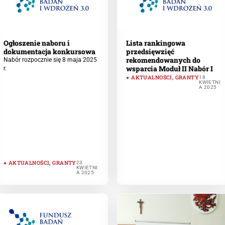
Ogłoszenie naboru i
Lista rankingowa
dokumentacja konkursowa
przedsięwzięć
rekomendowanych do
Nabór rozpocznie się 8 maja 2025
wsparcia Moduł II Nabór I
r.
AKTUALNOŚCI
,
GRANTY
18
KWIETNI
A 2025
AKTUALNOŚCI
,
GRANTY
23
KWIETNI
A 2025