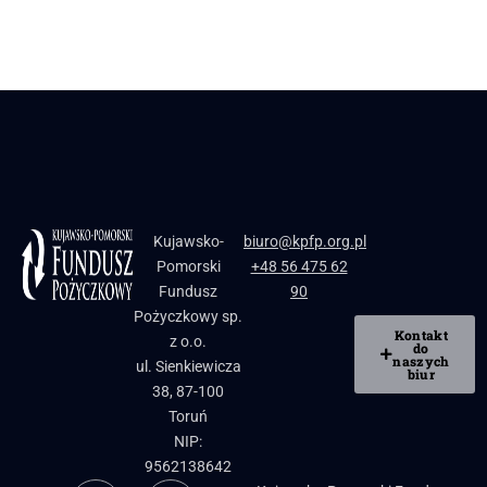
Kujawsko-
biuro@kpfp.org.pl
Pomorski
+48 56 475 62
Fundusz
90
Pożyczkowy sp.
Kontakt
z o.o.
do
naszych
ul. Sienkiewicza
biur
38, 87-100
Toruń
NIP:
9562138642