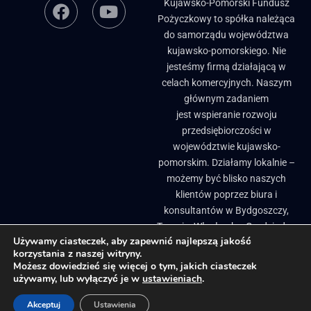
Kujawsko-Pomorski Fundusz
Pożyczkowy to spółka należąca
do samorządu województwa
kujawsko-pomorskiego. Nie
jesteśmy firmą działającą w
celach komercyjnych. Naszym
głównym zadaniem
jest wspieranie rozwoju
przedsiębiorczości w
województwie kujawsko-
pomorskim. Działamy lokalnie –
możemy być blisko naszych
klientów poprzez biura i
konsultantów w Bydgoszczy,
Toruniu, Włocławku, Grudziądzu
Używamy ciasteczek, aby zapewnić najlepszą jakość
i Brodnicy. ​
korzystania z naszej witryny.
Biuletyn Informacji Publicznej
Pożyczki, granty i dotacje dla firm
Możesz dowiedzieć się więcej o tym, jakich ciasteczek
używamy, lub wyłączyć je w
ustawieniach
.
Regionalne inkubatory przedsiębiorczości
Projekty Unijne
Akceptuj
Ustawienia