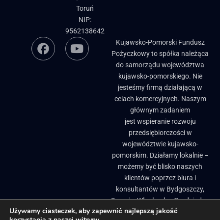
Toruń
NIP:
9562138642
Kujawsko-Pomorski Fundusz
Pożyczkowy to spółka należąca
do samorządu województwa
kujawsko-pomorskiego. Nie
jesteśmy firmą działającą w
celach komercyjnych. Naszym
głównym zadaniem
jest wspieranie rozwoju
przedsiębiorczości w
województwie kujawsko-
pomorskim. Działamy lokalnie –
możemy być blisko naszych
klientów poprzez biura i
konsultantów w Bydgoszczy,
Toruniu, Włocławku, Grudziądzu
Używamy ciasteczek, aby zapewnić najlepszą jakość
i Brodnicy. ​
korzystania z naszej witryny.