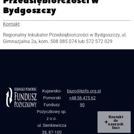
Przedsiębiorczości w
Bydgoszczy
Kontakt
:
Regionalny Inkubator Przedsiębiorczości w Bydgoszczy, ul.
Gimnazjalna 2a, kom. 508 085 074 lub 572 572 029
Kujawsko-
biuro@kpfp.org.pl
Pomorski
+48 56 475 62
Fundusz
90
Pożyczkowy sp.
Kontakt
z o.o.
do
naszych
ul. Sienkiewicza
biur
38, 87-100