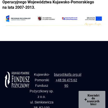
Operacyjnego Województwa Kujawsko-Pomorskiego
na lata 2007-2013.
Kujawsko-
biuro@kpfp.org.pl
Pomorski
+48 56 475 62
Fundusz
90
Pożyczkowy sp.
Kontakt
z o.o.
do
naszych
ul. Sienkiewicza
biur
38, 87-100