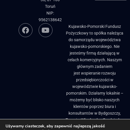
Toruń
NIP:
9562138642
Kujawsko-Pomorski Fundusz
Pożyczkowy to spółka należąca
do samorządu województwa
kujawsko-pomorskiego. Nie
jesteśmy firmą działającą w
celach komercyjnych. Naszym
głównym zadaniem
jest wspieranie rozwoju
przedsiębiorczości w
województwie kujawsko-
pomorskim. Działamy lokalnie –
możemy być blisko naszych
klientów poprzez biura i
konsultantów w Bydgoszczy,
Toruniu, Włocławku, Grudziądzu
Używamy ciasteczek, aby zapewnić najlepszą jakość
i Brodnicy. ​