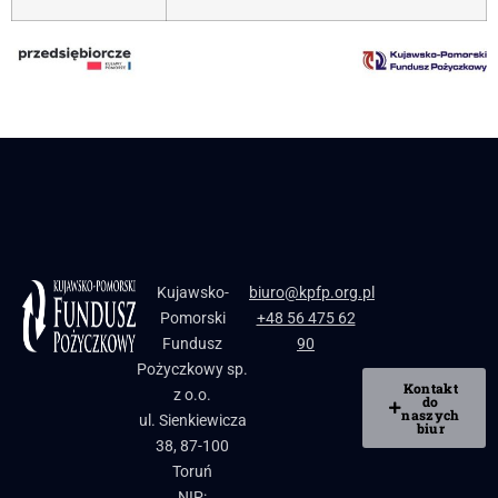
Kujawsko-
biuro@kpfp.org.pl
Pomorski
+48 56 475 62
Fundusz
90
Pożyczkowy sp.
Kontakt
z o.o.
do
naszych
ul. Sienkiewicza
biur
38, 87-100
Toruń
NIP: