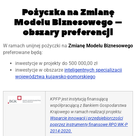
Pożyczka na Zmianę
Modelu Biznesowego –
obszary preferencji
W ramach unijnej pożyczki na
Zmianę Modelu Biznesowego
preferowane będą:
inwestycje w projekty do 500 000,00 zł
inwestycje w obszarze
inteligentnych specjalizacji
województwa kujawsko-pomorskiego
KPFP jest instytucją finansującą
współpracującą z Bankiem Gospodarstwa
Krajowego w ramach realizacji projektu:
Wsparcie innowacji i przedsiębiorczości
poprzez instrumenty finansowe RPO WK-P
2014-2020.