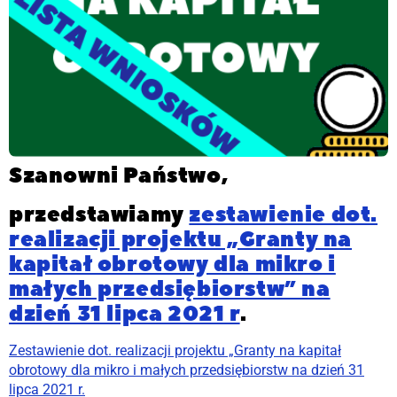
Szanowni Państwo,
przedstawiamy
zestawienie dot.
realizacji projektu „Granty na
kapitał obrotowy dla mikro i
małych przedsiębiorstw” na
dzień 31 lipca 2021 r
.
Zestawienie dot. realizacji projektu „Granty na kapitał
obrotowy dla mikro i małych przedsiębiorstw na dzień 31
lipca 2021 r.