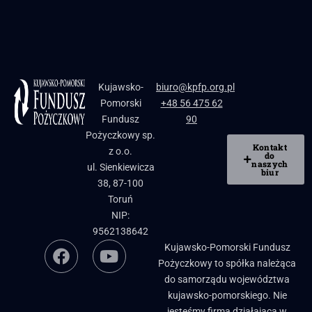
Kujawsko-
biuro@kpfp.org.pl
Pomorski
+48 56 475 62
Fundusz
90
Pożyczkowy sp.
Kontakt
z o.o.
do
naszych
ul. Sienkiewicza
biur
38, 87-100
Toruń
NIP:
9562138642
Kujawsko-Pomorski Fundusz
Pożyczkowy to spółka należąca
do samorządu województwa
kujawsko-pomorskiego. Nie
jesteśmy firmą działającą w