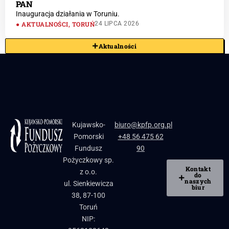
PAN
Inauguracja działania w Toruniu.
AKTUALNOŚCI
,
TORUŃ
24 LIPCA 2026
Aktualności
Kujawsko-
biuro@kpfp.org.pl
Pomorski
+48 56 475 62
Fundusz
90
Pożyczkowy sp.
Kontakt
z o.o.
do
naszych
ul. Sienkiewicza
biur
38, 87-100
Toruń
NIP: