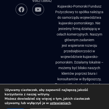
9562138642
Kujawsko-Pomorski Fundusz
Pożyczkowy to spółka należąca
do samorządu województwa
kujawsko-pomorskiego. Nie
jesteśmy firmą działającą w
celach komercyjnych. Naszym
głównym zadaniem
jest wspieranie rozwoju
przedsiębiorczości w
województwie kujawsko-
pomorskim. Działamy lokalnie –
możemy być blisko naszych
klientów poprzez biura i
konsultantów w Bydgoszczy,
Toruniu, Włocławku, Grudziądzu
Używamy ciasteczek, aby zapewnić najlepszą jakość
i Brodnicy. ​
korzystania z naszej witryny.
Biuletyn Informacji Publicznej
Pożyczki, granty i dotacje dla firm
Możesz dowiedzieć się więcej o tym, jakich ciasteczek
używamy, lub wyłączyć je w
ustawieniach
.
Regionalne inkubatory przedsiębiorczości
Projekty Unijne