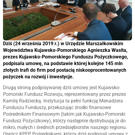
Dziś (24 września 2019 r.) w Urzędzie Marszałkowskim
Województwa Kujawsko-Pomorskiego Agnieszka Wasita,
prezes Kujawsko-Pomorskiego Funduszu Pożyczkowego,
podpisała umowę, na podstawie której kolejne 145 mln
złotych trafi do firm pod postacią niskooprocentowanych
pożyczek na rozwój i in
westycje.
Drugą stroną podpisywanej dziś umowy jest Kujawsko-
Pomorski Fundusz Rozwoju, reprezentowany przez prezes
Kamilę Radziecką. Instytucja ta pełni funkcję Menadżera
Funduszu Funduszy, przekazując środki finansowe
Pośrednikom Finansowym (takim jak Kujawsko-Pomorski
Fundusz Pożyczkowy), którzy następnie dystrybuują je do
mikro, małych i średnich przedsiębiorstw naszego regionu.
Oprócz KPFP, Pośrednikami, którzy dziś podpisali umowy z