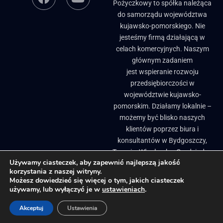
Pożyczkowy to spółka należąca
do samorządu województwa
kujawsko-pomorskiego. Nie
jesteśmy firmą działającą w
celach komercyjnych. Naszym
głównym zadaniem
jest wspieranie rozwoju
przedsiębiorczości w
województwie kujawsko-
pomorskim. Działamy lokalnie –
możemy być blisko naszych
klientów poprzez biura i
konsultantów w Bydgoszczy,
Toruniu, Włocławku, Grudziądzu
Używamy ciasteczek, aby zapewnić najlepszą jakość
i Brodnicy. ​
korzystania z naszej witryny.
Biuletyn Informacji Publicznej
Pożyczki, granty i dotacje dla firm
Możesz dowiedzieć się więcej o tym, jakich ciasteczek
używamy, lub wyłączyć je w
ustawieniach
.
Regionalne inkubatory przedsiębiorczości
Projekty Unijne
Akceptuj
Ustawienia