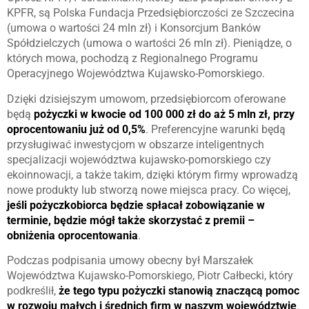
KPFR, są Polska Fundacja Przedsiębiorczości ze Szczecina
(umowa o wartości 24 mln zł) i Konsorcjum Banków
Spółdzielczych (umowa o wartości 26 mln zł). Pieniądze, o
których mowa, pochodzą z Regionalnego Programu
Operacyjnego Województwa Kujawsko-Pomorskiego.
Dzięki dzisiejszym umowom, przedsiębiorcom oferowane
będą
pożyczki w kwocie od 100 000 zł do aż 5 mln zł, przy
oprocentowaniu już od 0,5%
. Preferencyjne warunki będą
przysługiwać inwestycjom w obszarze inteligentnych
specjalizacji województwa kujawsko-pomorskiego czy
ekoinnowacji, a także takim, dzięki którym firmy wprowadzą
nowe produkty lub stworzą nowe miejsca pracy. Co więcej,
jeśli pożyczkobiorca będzie spłacał zobowiązanie w
terminie, będzie mógł także skorzystać z premii –
obniżenia oprocentowania
.
Podczas podpisania umowy obecny był Marszałek
Województwa Kujawsko-Pomorskiego, Piotr Całbecki, który
podkreślił,
że tego typu pożyczki stanowią znaczącą pomoc
w rozwoju małych i średnich firm w naszym województwie
.