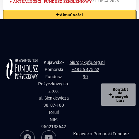
AKTUALNOŚCI
,
FUNDUSZ SZKOLENIOWY
22 LIPCA 2026
Aktualności
Kujawsko-
biuro@kpfp.org.pl
Pomorski
+48 56 475 62
Fundusz
90
Pożyczkowy sp.
Kontakt
z o.o.
do
naszych
ul. Sienkiewicza
biur
38, 87-100
Toruń
NIP:
9562138642
Kujawsko-Pomorski Fundusz